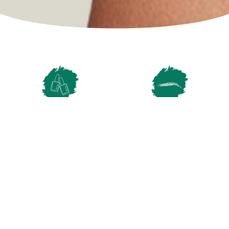
Nails
Brows
Lashes
Trattamenti